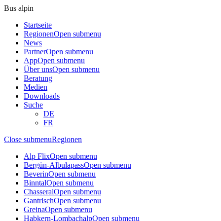
Bus alpin
Startseite
Regionen
Open submenu
News
Partner
Open submenu
App
Open submenu
Über uns
Open submenu
Beratung
Medien
Downloads
Suche
DE
FR
Close submenu
Regionen
Alp Flix
Open submenu
Bergün-Albulapass
Open submenu
Beverin
Open submenu
Binntal
Open submenu
Chasseral
Open submenu
Gantrisch
Open submenu
Greina
Open submenu
Habkern-Lombachalp
Open submenu