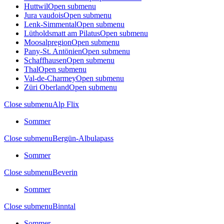
Huttwil
Open submenu
Jura vaudois
Open submenu
Lenk-Simmental
Open submenu
Lütholdsmatt am Pilatus
Open submenu
Moosalpregion
Open submenu
Pany-St. Antönien
Open submenu
Schaffhausen
Open submenu
Thal
Open submenu
Val-de-Charmey
Open submenu
Züri Oberland
Open submenu
Close submenu
Alp Flix
Sommer
Close submenu
Bergün-Albulapass
Sommer
Close submenu
Beverin
Sommer
Close submenu
Binntal
Sommer