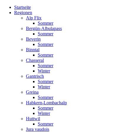
Startseite
Regionen
Alp Flix
Sommer
Bergün-Albulapass
Sommer
Beverin
Sommer
Binntal
Sommer
Chasseral
Sommer
Winter
Gantrisch
Sommer
Winter
Greina
Sommer
Habkern-Lombachalp
Sommer
Winter
Huttwil
Sommer
Jura vaudois