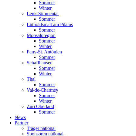
Sommer
Winter
Lenk-Simmental
Sommer
Lütholdsmatt am Pilatus
Sommer
Moosalpregion
Sommer
Winter
Pany-St. Antönien
Sommer
Schaffhausen
Sommer
Winter
Thal
Sommer
Val-de-Charmey
Sommer
Winter
Züri Oberland
Sommer
News
Partner
Träger national
Sponsoren national