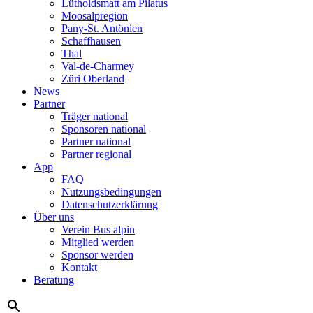
Lütholdsmatt am Pilatus
Moosalpregion
Pany-St. Antönien
Schaffhausen
Thal
Val-de-Charmey
Züri Oberland
News
Partner
Träger national
Sponsoren national
Partner national
Partner regional
App
FAQ
Nutzungsbedingungen
Datenschutzerklärung
Über uns
Verein Bus alpin
Mitglied werden
Sponsor werden
Kontakt
Beratung