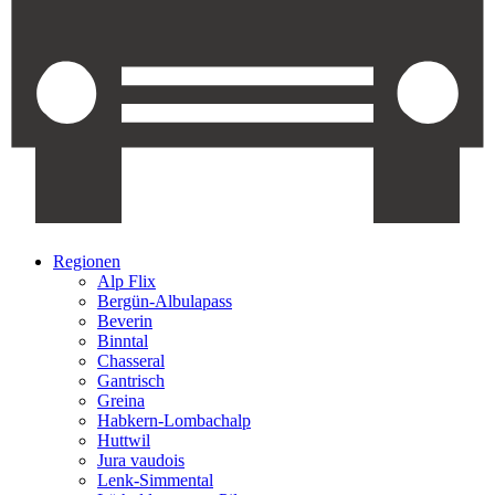
Regionen
Alp Flix
Bergün-Albulapass
Beverin
Binntal
Chasseral
Gantrisch
Greina
Habkern-Lombachalp
Huttwil
Jura vaudois
Lenk-Simmental