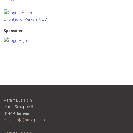
Sponsoren
Verein Bus alpin
In der Schappe 6
4144
Arlesheim
busalpin[at]busalpin.ch
Verein Bus alpin