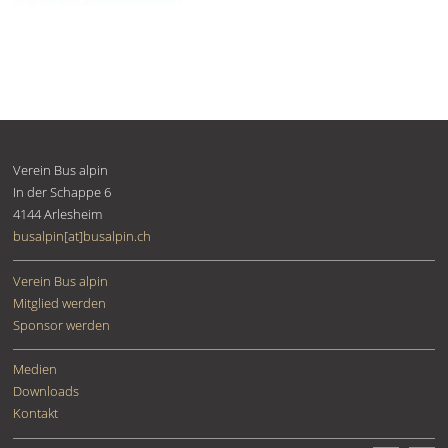
Verein Bus alpin
In der Schappe 6
4144
Arlesheim
busalpin[at]busalpin.ch
Verein Bus alpin
Mitglied werden
Sponsor werden
Medien
Downloads
Kontakt