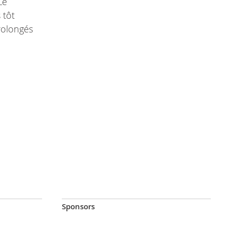
Le
 tôt
rolongés
Sponsors