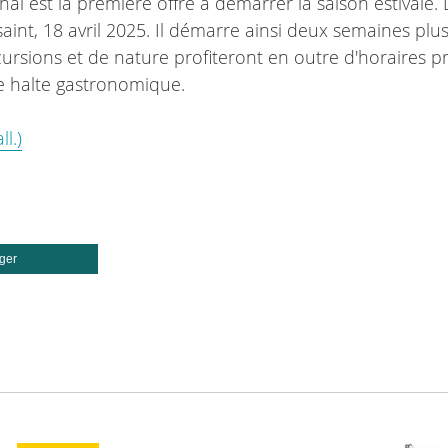
l est la première offre à démarrer la saison estivale. 
int, 18 avril 2025. Il démarre ainsi deux semaines plus
rsions et de nature profiteront en outre d'horaires p
 halte gastronomique.
l.)
ger