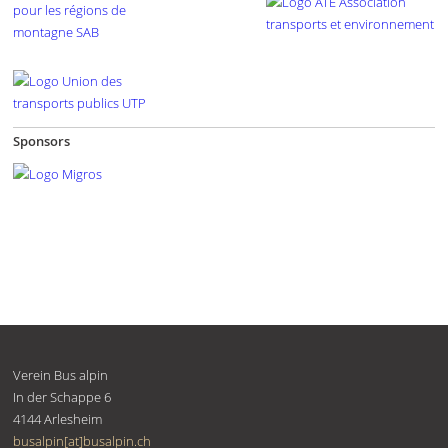
Sponsors
Verein Bus alpin
In der Schappe 6
4144
Arlesheim
busalpin[at]busalpin.ch