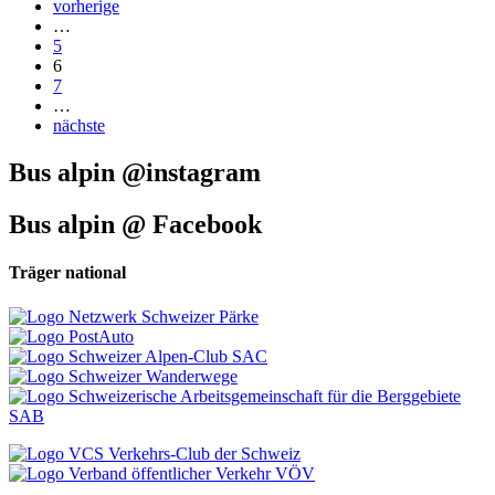
vorherige
…
5
6
7
…
nächste
Bus alpin @instagram
Bus alpin @ Facebook
Träger national