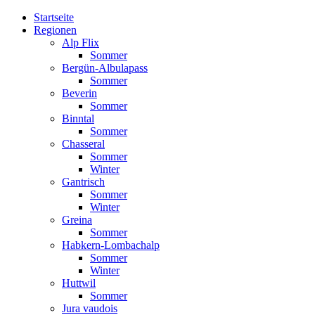
Startseite
Regionen
Alp Flix
Sommer
Bergün-Albulapass
Sommer
Beverin
Sommer
Binntal
Sommer
Chasseral
Sommer
Winter
Gantrisch
Sommer
Winter
Greina
Sommer
Habkern-Lombachalp
Sommer
Winter
Huttwil
Sommer
Jura vaudois