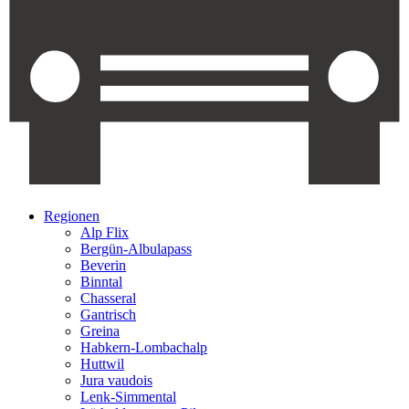
Regionen
Alp Flix
Bergün-Albulapass
Beverin
Binntal
Chasseral
Gantrisch
Greina
Habkern-Lombachalp
Huttwil
Jura vaudois
Lenk-Simmental