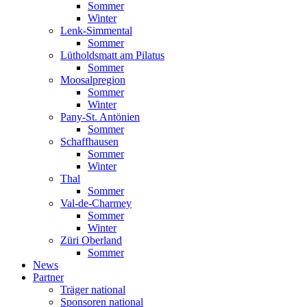
Sommer
Winter
Lenk-Simmental
Sommer
Lütholdsmatt am Pilatus
Sommer
Moosalpregion
Sommer
Winter
Pany-St. Antönien
Sommer
Schaffhausen
Sommer
Winter
Thal
Sommer
Val-de-Charmey
Sommer
Winter
Züri Oberland
Sommer
News
Partner
Träger national
Sponsoren national