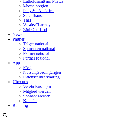
Lütholdsmatt am Pilatus
Moosalpregion
Pany-St. Antönien
Schaffhausen
Thal
Val-de-Charmey
Züri Oberland
News
Partner
Träger national
Sponsoren national
Partner national
Partner regional
App
FAQ
Nutzungsbedingungen
Datenschutzerklärung
Über uns
Verein Bus alpin
Mitglied werden
Sponsor werden
Kontakt
Beratung