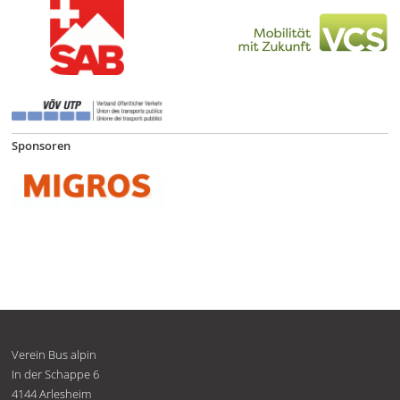
Sponsoren
Verein Bus alpin
In der Schappe 6
4144
Arlesheim